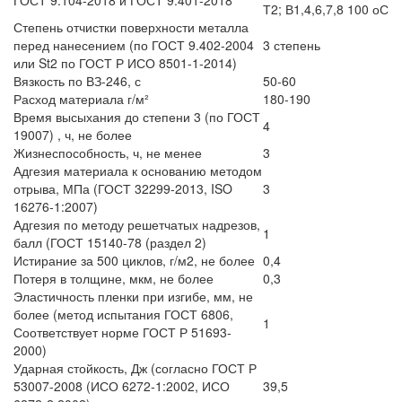
ГОСТ 9.104-2018 и ГОСТ 9.401-2018
Т2; В1,4,6,7,8 100 оС
Степень отчистки поверхности металла
перед нанесением (по ГОСТ 9.402-2004
3 степень
или St2 по ГОСТ Р ИСО 8501-1-2014)
Вязкость по ВЗ-246, с
50-60
Расход материала г/м²
180-190
Время высыхания до степени 3 (по ГОСТ
4
19007) , ч, не более
Жизнеспособность, ч, не менее
3
Адгезия материала к основанию методом
отрыва, МПа (ГОСТ 32299-2013, ISO
3
16276-1:2007)
Адгезия по методу решетчатых надрезов,
1
балл (ГОСТ 15140-78 (раздел 2)
Истирание за 500 циклов, г/м2, не более
0,4
Потеря в толщине, мкм, не более
0,3
Эластичность пленки при изгибе, мм, не
более (метод испытания ГОСТ 6806,
1
Соответствует норме ГОСТ Р 51693-
2000)
Ударная стойкость, Дж (согласно ГОСТ Р
53007-2008 (ИСО 6272-1:2002, ИСО
39,5