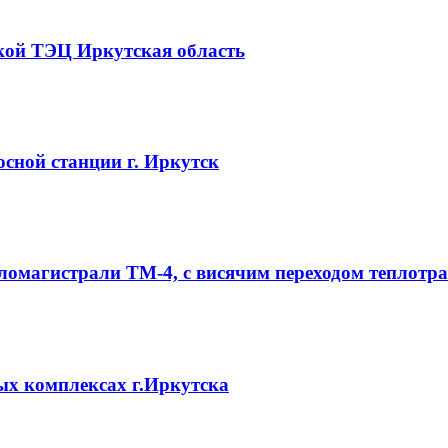
кой ТЭЦ Иркутская область
сной станции г. Иркутск
омагистрали ТМ-4, с висячим переходом теплотра
х комплексах г.Иркутска